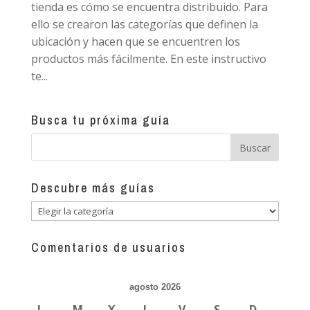
tienda es cómo se encuentra distribuido. Para
ello se crearon las categorías que definen la
ubicación y hacen que se encuentren los
productos más fácilmente. En este instructivo
te...
Busca tu próxima guía
Descubre más guías
Descubre
más
guías
Comentarios de usuarios
agosto 2026
L
M
X
J
V
S
D