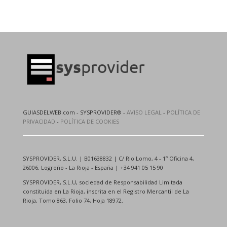
GUIASDELWEB.com - SYSPROVIDER® -
AVISO LEGAL
-
POLÍTICA DE
PRIVACIDAD
-
POLÍTICA DE COOKIES
SYSPROVIDER, S.L.U. | B01638832 | C/ Rio Lomo, 4 - 1º Oficina 4,
26006, Logroño - La Rioja - España | +34 941 05 15 90
SYSPROVIDER, S.L.U, sociedad de Responsabilidad Limitada
constituida en La Rioja, inscrita en el Registro Mercantil de La
Rioja, Tomo 863, Folio 74, Hoja 18972.