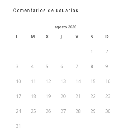
más
guías
Comentarios de usuarios
agosto 2026
L
M
X
J
V
S
D
1
2
3
4
5
6
7
8
9
10
11
12
13
14
15
16
17
18
19
20
21
22
23
24
25
26
27
28
29
30
31