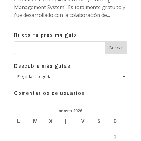
Management System). Es totalmente gratuito y
fue desarrollado con la colaboración de...
Busca tu próxima guía
Descubre más guías
Descubre
más
guías
Comentarios de usuarios
agosto 2026
L
M
X
J
V
S
D
1
2