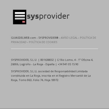
GUIASDELWEB.com - SYSPROVIDER® -
AVISO LEGAL
-
POLÍTICA DE
PRIVACIDAD
-
POLÍTICA DE COOKIES
SYSPROVIDER, S.L.U. | B01638832 | C/ Rio Lomo, 4 - 1º Oficina 4,
26006, Logroño - La Rioja - España | +34 941 05 15 90
SYSPROVIDER, S.L.U, sociedad de Responsabilidad Limitada
constituida en La Rioja, inscrita en el Registro Mercantil de La
Rioja, Tomo 863, Folio 74, Hoja 18972.