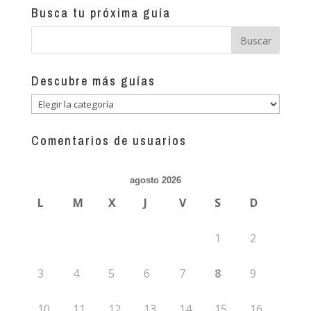
Busca tu próxima guía
Descubre más guías
Descubre
más
guías
Comentarios de usuarios
agosto 2026
L
M
X
J
V
S
D
1
2
3
4
5
6
7
8
9
10
11
12
13
14
15
16