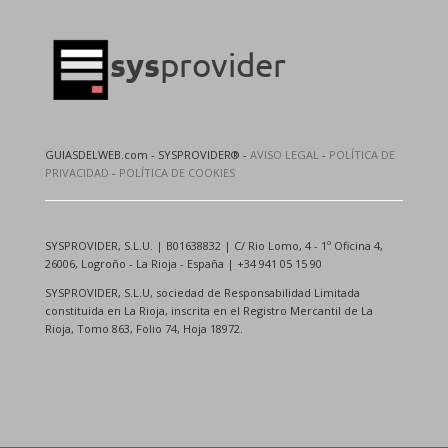
GUIASDELWEB.com - SYSPROVIDER® -
AVISO LEGAL
-
POLÍTICA DE
PRIVACIDAD
-
POLÍTICA DE COOKIES
SYSPROVIDER, S.L.U. | B01638832 | C/ Rio Lomo, 4 - 1º Oficina 4,
26006, Logroño - La Rioja - España | +34 941 05 15 90
SYSPROVIDER, S.L.U, sociedad de Responsabilidad Limitada
constituida en La Rioja, inscrita en el Registro Mercantil de La
Rioja, Tomo 863, Folio 74, Hoja 18972.