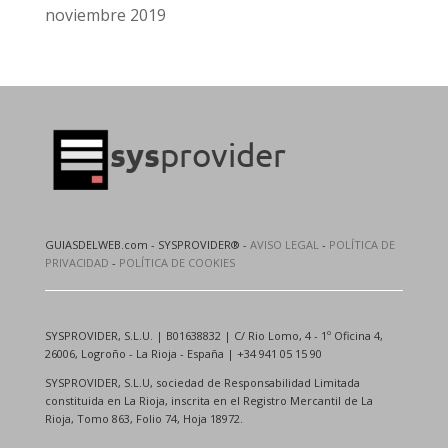
noviembre 2019
GUIASDELWEB.com - SYSPROVIDER® -
AVISO LEGAL
-
POLÍTICA DE
PRIVACIDAD
-
POLÍTICA DE COOKIES
SYSPROVIDER, S.L.U. | B01638832 | C/ Rio Lomo, 4 - 1º Oficina 4,
26006, Logroño - La Rioja - España | +34 941 05 15 90
SYSPROVIDER, S.L.U, sociedad de Responsabilidad Limitada
constituida en La Rioja, inscrita en el Registro Mercantil de La
Rioja, Tomo 863, Folio 74, Hoja 18972.