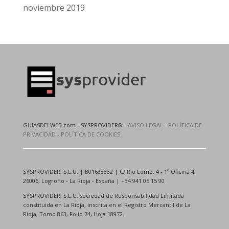
noviembre 2019
GUIASDELWEB.com - SYSPROVIDER® -
AVISO LEGAL
-
POLÍTICA DE
PRIVACIDAD
-
POLÍTICA DE COOKIES
SYSPROVIDER, S.L.U. | B01638832 | C/ Rio Lomo, 4 - 1º Oficina 4,
26006, Logroño - La Rioja - España | +34 941 05 15 90
SYSPROVIDER, S.L.U, sociedad de Responsabilidad Limitada
constituida en La Rioja, inscrita en el Registro Mercantil de La
Rioja, Tomo 863, Folio 74, Hoja 18972.