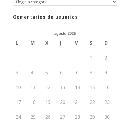
Descubre
más
guías
Comentarios de usuarios
agosto 2026
L
M
X
J
V
S
D
1
2
3
4
5
6
7
8
9
10
11
12
13
14
15
16
17
18
19
20
21
22
23
24
25
26
27
28
29
30