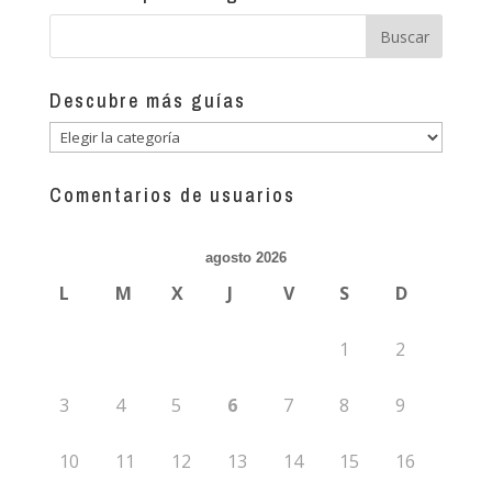
Descubre más guías
Descubre
más
guías
Comentarios de usuarios
agosto 2026
L
M
X
J
V
S
D
1
2
3
4
5
6
7
8
9
10
11
12
13
14
15
16