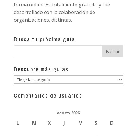
forma online. Es totalmente gratuito y fue
desarrollado con la colaboración de
organizaciones, distintas...
Busca tu próxima guía
Descubre más guías
Descubre
más
guías
Comentarios de usuarios
agosto 2026
L
M
X
J
V
S
D