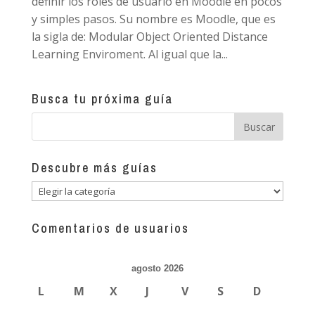
definir los roles de usuario en Moodle en pocos
y simples pasos. Su nombre es Moodle, que es
la sigla de: Modular Object Oriented Distance
Learning Enviroment. Al igual que la...
Busca tu próxima guía
Descubre más guías
Descubre
más
guías
Comentarios de usuarios
agosto 2026
L
M
X
J
V
S
D