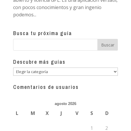
abierto y licencia GPL. Es una aplicación versátil,
con pocos conocimientos y gran ingenio
podemos...
Busca tu próxima guía
Descubre más guías
Descubre
más
guías
Comentarios de usuarios
agosto 2026
L
M
X
J
V
S
D
1
2