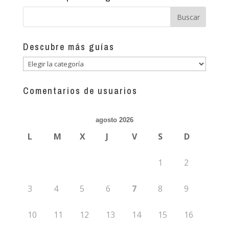
Descubre más guías
Descubre
más
guías
Comentarios de usuarios
agosto 2026
L
M
X
J
V
S
D
1
2
3
4
5
6
7
8
9
10
11
12
13
14
15
16