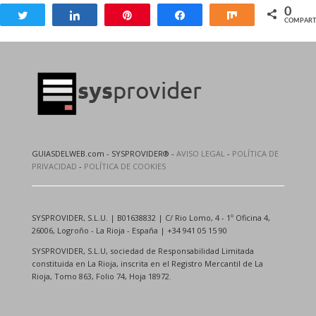
0
Twittear
Compartir
Pin
Compartir
Compartir
COMPART
GUIASDELWEB.com - SYSPROVIDER® -
AVISO LEGAL
-
POLÍTICA DE
PRIVACIDAD
-
POLÍTICA DE COOKIES
SYSPROVIDER, S.L.U. | B01638832 | C/ Rio Lomo, 4 - 1º Oficina 4,
26006, Logroño - La Rioja - España | +34 941 05 15 90
SYSPROVIDER, S.L.U, sociedad de Responsabilidad Limitada
constituida en La Rioja, inscrita en el Registro Mercantil de La
Rioja, Tomo 863, Folio 74, Hoja 18972.