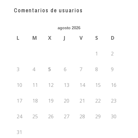
más
guías
Comentarios de usuarios
agosto 2026
L
M
X
J
V
S
D
1
2
3
4
5
6
7
8
9
10
11
12
13
14
15
16
17
18
19
20
21
22
23
24
25
26
27
28
29
30
31