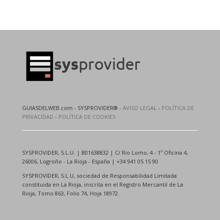
GUIASDELWEB.com - SYSPROVIDER® -
AVISO LEGAL
-
POLÍTICA DE
PRIVACIDAD
-
POLÍTICA DE COOKIES
SYSPROVIDER, S.L.U. | B01638832 | C/ Rio Lomo, 4 - 1º Oficina 4,
26006, Logroño - La Rioja - España | +34 941 05 15 90
SYSPROVIDER, S.L.U, sociedad de Responsabilidad Limitada
constituida en La Rioja, inscrita en el Registro Mercantil de La
Rioja, Tomo 863, Folio 74, Hoja 18972.