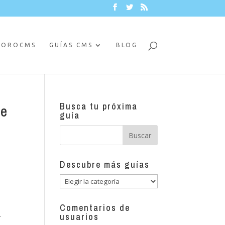
FOROCMS
GUÍAS CMS
BLOG
Busca tu próxima
le
guía
Descubre más guías
Descubre
más
guías
Comentarios de
usuarios
r