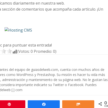
blicamos diariamente en nuestra web.
la sección de comentarios que acompaña cada artículo. ¡Un
lic para puntuar esta entrada!
(Votos:
0
Promedio:
0
)
rantes del equipo de guiasdelweb.com, cuenta con muchos años de
ares como WordPress y Prestashop. Su misión es hacer tu vida más
ón, administración y mantenimiento de su página web. No le gustan las
 considera importante indicarte su Twitter o Facebook. Puedes
sdelweb [.] com
0
Pin
Compartir
Compartir
CO