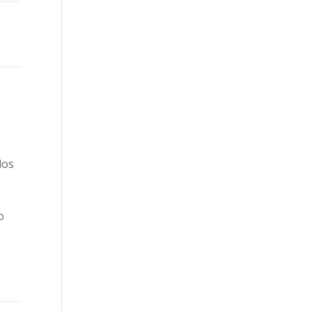
los
o