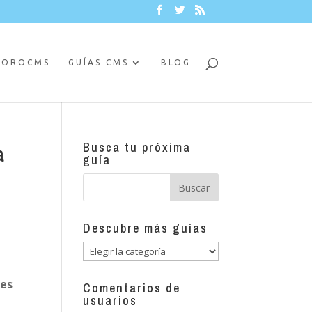
FOROCMS
GUÍAS CMS
BLOG
Busca tu próxima
a
guía
Descubre más guías
Descubre
más
les
guías
Comentarios de
usuarios