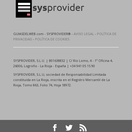
GUIASDELWEB.com - SYSPROVIDER® -
AVISO LEGAL
-
POLÍTICA DE
PRIVACIDAD
-
POLÍTICA DE COOKIES
SYSPROVIDER, S.L.U. | B01638832 | C/ Rio Lomo, 4 - 1º Oficina 4,
26006, Logroño - La Rioja - España | +34 941 05 15 90
SYSPROVIDER, S.L.U, sociedad de Responsabilidad Limitada
constituida en La Rioja, inscrita en el Registro Mercantil de La
Rioja, Tomo 863, Folio 74, Hoja 18972.