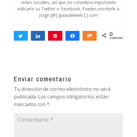
redes sociales, así que no considera importante
indicarte su Twitter o Facebook. Puedes escribirle a
jorge [@] guiasdelweb [.] com
0
Twittear
Compartir
Pin
Compartir
Compartir
COMPARTIR
Enviar comentario
Tu dirección de correo electrónico no será
publicada.
Los campos obligatorios están
marcados con
*