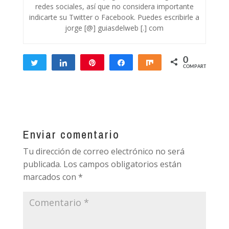
redes sociales, así que no considera importante
indicarte su Twitter o Facebook. Puedes escribirle a
jorge [@] guiasdelweb [.] com
0
Twittear
Compartir
Pin
Compartir
Compartir
COMPARTIR
Enviar comentario
Tu dirección de correo electrónico no será
publicada.
Los campos obligatorios están
marcados con
*